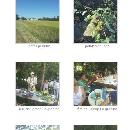
petit épeautre
patates douces
fête de l’amap La graniho
fête de l’amap La graniho