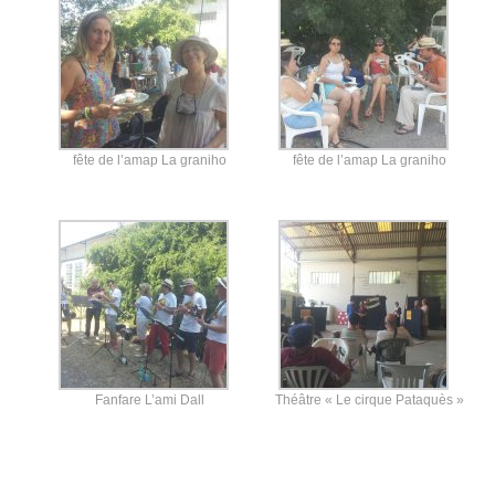
fête de l’amap La graniho
fête de l’amap La graniho
Fanfare L’ami Dall
Théâtre « Le cirque Pataquès »