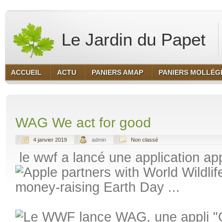
Le Jardin du Papet
ACCUEIL
ACTU
PANIERS AMAP
PANIERS MOLLÉG
WAG We act for good
4 janvier 2019
admin
Non classé
le wwf a lancé une application a