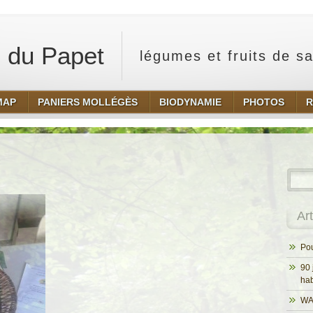
 du Papet
légumes et fruits de s
MAP
PANIERS MOLLÉGÈS
BIODYNAMIE
PHOTOS
R
Ar
Pou
90 
hab
WA