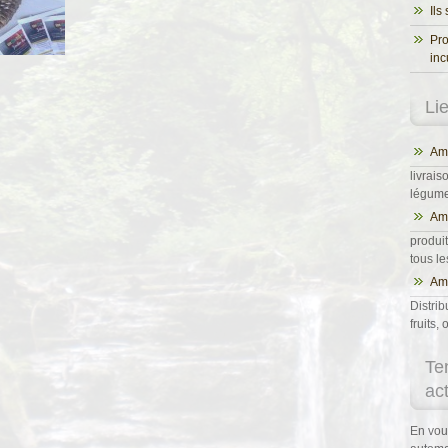
Ils
Pro
inc
Li
Ama
livrais
légumes
Am
produit
tous l
Ama
Distrib
fruits
Te
ac
En vou