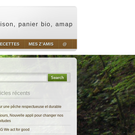
aison, panier bio, amap
ECETTES
MES Z’AMIS
@
Search
ticles récents
r une pêche respectueuse et durable
jours, Nouvelle appli pour changer nos
itudes
G We act for good