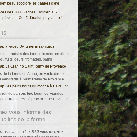
 sont beau et coloré les paniers d’été !
cès des 1000 vaches : soutien aux
ulpés de la Confédération paysanne !
ens
p à vapeur Avignon intra-muros
on de produits des fermes locales en direct,
, fruits, oeufs, fromages, pains
ap La Graniho Saint Rémy de Provence
s de la ferme en Amap, en vente directe,
es vendredis à Saint Rémy de Provence
p Les petits bouts du monde à Cavaillon
ution de paniers bio, légumes, viandes,
, oeufs, fromages…à proximité de Cavaillon
nez vous informé des
tualités de la ferme
s inscrivant au flux RSS vous recevrez