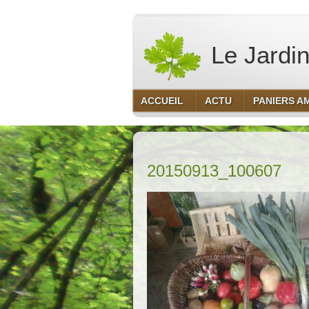
Le Jardin
ACCUEIL
ACTU
PANIERS A
20150913_100607