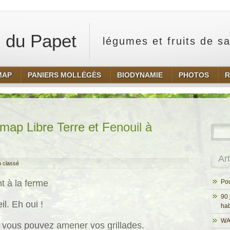
 du Papet
légumes et fruits de s
MAP
PANIERS MOLLÉGÈS
BIODYNAMIE
PHOTOS
R
ap Libre Terre et Fenouil à
Ar
 classé
t à la ferme
Pou
90 
il. Eh oui !
hab
WA
 vous pouvez amener vos grillades.