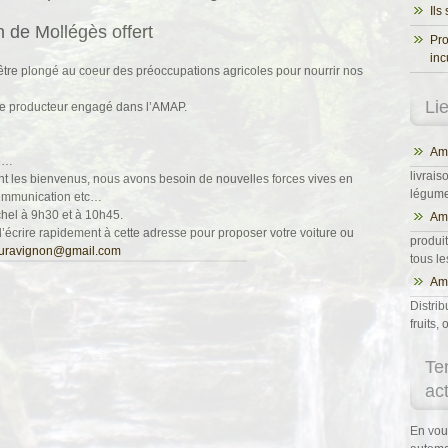
Ils
in de Mollégès offert
Pro
inc
d’être plongé au coeur des préoccupations agricoles pour nourrir nos
Li
aque producteur engagé dans l’AMAP.
Ama
té…
livrais
sont les bienvenus, nous avons besoin de nouvelles forces vives en
légumes
communication etc…
chel à 9h30 et à 10h45.
Am
d’écrire rapidement à cette adresse pour proposer votre voiture ou
produit
uravignon@gmail.com
tous l
Ama
Distrib
fruits
Te
ac
En vou