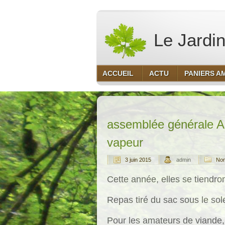
Le Jardin
ACCUEIL
ACTU
PANIERS A
assemblée générale Am
vapeur
3 juin 2015
admin
Non
Cette année, elles se tiendron
Repas tiré du sac sous le sole
Pour les amateurs de viande,