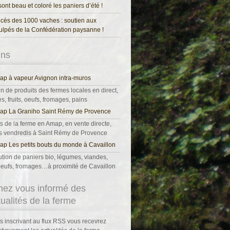
 sont beau et coloré les paniers d’été !
cès des 1000 vaches : soutien aux
ulpés de la Confédération paysanne !
ens
p à vapeur Avignon intra-muros
on de produits des fermes locales en direct,
, fruits, oeufs, fromages, pains
ap La Graniho Saint Rémy de Provence
s de la ferme en Amap, en vente directe,
es vendredis à Saint Rémy de Provence
p Les petits bouts du monde à Cavaillon
ution de paniers bio, légumes, viandes,
, oeufs, fromages…à proximité de Cavaillon
nez vous informé des
tualités de la ferme
s inscrivant au flux RSS vous recevrez