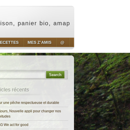
aison, panier bio, amap
ECETTES
MES Z’AMIS
@
Search
ticles récents
r une pêche respectueuse et durable
jours, Nouvelle appli pour changer nos
itudes
G We act for good