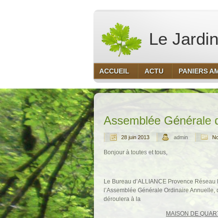
Le Jardin
ACCUEIL
ACTU
PANIERS A
Assemblée Générale d’
28 juin 2013
admin
No
Bonjour à toutes et tous,
Le Bureau d’ALLIANCE Provence Réseau Régi
l’Assemblée Générale Ordinaire Annuelle, qu
déroulera à la
MAISON DE QUAR