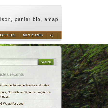
aison, panier bio, amap
ECETTES
MES Z’AMIS
@
Search
ticles récents
r une pêche respectueuse et durable
jours, Nouvelle appli pour changer nos
itudes
G We act for good