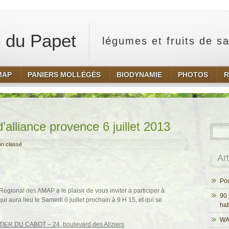
 du Papet
légumes et fruits de s
MAP
PANIERS MOLLÉGÈS
BIODYNAMIE
PHOTOS
R
alliance provence 6 juillet 2013
n classé
Ar
Pou
onal des AMAP a le plaisir de vous inviter à participer à
90 
i aura lieu le Samedi 6 juillet prochain à 9 H 15, et qui se
hab
WA
TIER DU CABOT –
24, boulevard des Aliziers