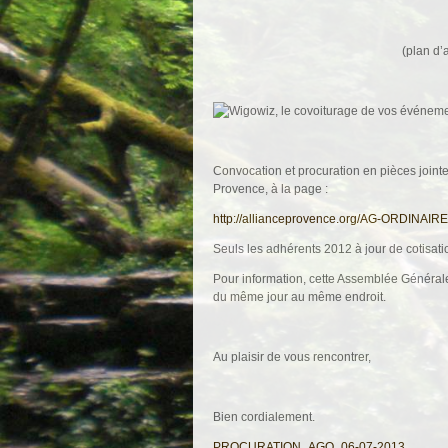
(plan d’
Convocation et procuration en pièces jointes
Provence, à la page :
http://allianceprovence.org/
AG-ORDINAIRE
Seuls les adhérents 2012 à jour de cotisat
Pour information, cette Assemblée Générale
du même jour au même endroit.
Au plaisir de vous rencontrer,
Bien cordialement.
PROCURATION_AGO_06-07-2013