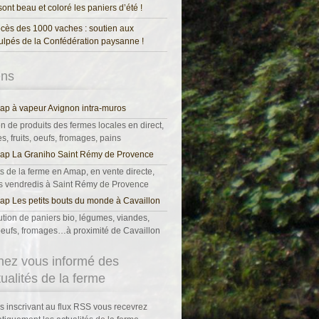
 sont beau et coloré les paniers d’été !
cès des 1000 vaches : soutien aux
ulpés de la Confédération paysanne !
ens
p à vapeur Avignon intra-muros
on de produits des fermes locales en direct,
, fruits, oeufs, fromages, pains
ap La Graniho Saint Rémy de Provence
s de la ferme en Amap, en vente directe,
es vendredis à Saint Rémy de Provence
p Les petits bouts du monde à Cavaillon
ution de paniers bio, légumes, viandes,
, oeufs, fromages…à proximité de Cavaillon
nez vous informé des
tualités de la ferme
s inscrivant au flux RSS vous recevrez