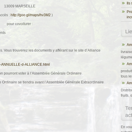
Ils
13009 MARSEILLE
Pro
accès :
http://goo.gl/maps/hv3M2
)
inc
pour covoiturer :
Li
Ama
. Vous trouverez les documents y afférant sur le site d’Alliance
livrais
légumes
Am
-ANNUELLE-d-
ALLIANCE.html
produit
ion pourront voter à l’Assemblée Générale Ordinaire.
tous l
 Ordinaire se tiendra avant l’Assemblée Générale Extraordinaire
Ama
Distrib
fruits
Te
ac
En vou