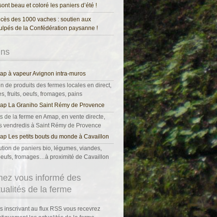
 sont beau et coloré les paniers d’été !
cès des 1000 vaches : soutien aux
ulpés de la Confédération paysanne !
ens
p à vapeur Avignon intra-muros
on de produits des fermes locales en direct,
, fruits, oeufs, fromages, pains
ap La Graniho Saint Rémy de Provence
s de la ferme en Amap, en vente directe,
es vendredis à Saint Rémy de Provence
p Les petits bouts du monde à Cavaillon
ution de paniers bio, légumes, viandes,
, oeufs, fromages…à proximité de Cavaillon
nez vous informé des
tualités de la ferme
s inscrivant au flux RSS vous recevrez