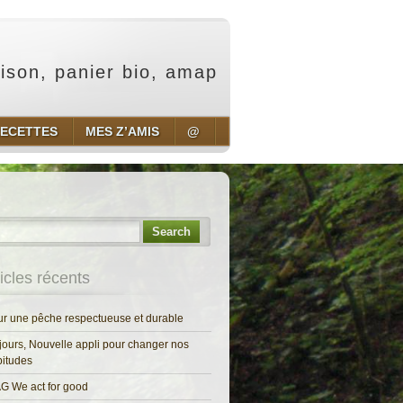
aison, panier bio, amap
ECETTES
MES Z’AMIS
@
Search
ticles récents
r une pêche respectueuse et durable
jours, Nouvelle appli pour changer nos
itudes
G We act for good