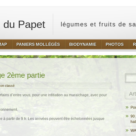
 du Papet
légumes et fruits de s
MAP
PANIERS MOLLÉGÈS
BIODYNAMIE
PHOTOS
R
ge 2ème partie
on classé
Ar
rtains d’entre vous, pour une intitiation au maraichage, avec pour
Pou
tionnement.
90 
e à partir de 9 h. Les arrivées peuvent être échelonnées jusque
hab
WA