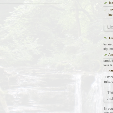
Ils
Pro
inc
Li
Ama
livrais
légumes
Am
produit
tous l
Ama
Distrib
fruits
Te
ac
En vou