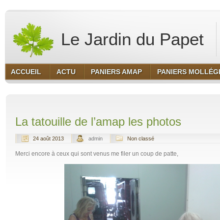
Le Jardin du Papet
ACCUEIL
ACTU
PANIERS AMAP
PANIERS MOLLÉG
La tatouille de l’amap les photos
24 août 2013
admin
Non classé
Merci encore à ceux qui sont venus me filer un coup de patte,