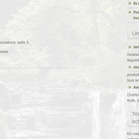
Ils
Pro
inc
Li
ociations, salle 3
Ama
amme :
livrais
légumes
Am
produit
tous l
Ama
Distrib
fruits
Te
ac
En vou