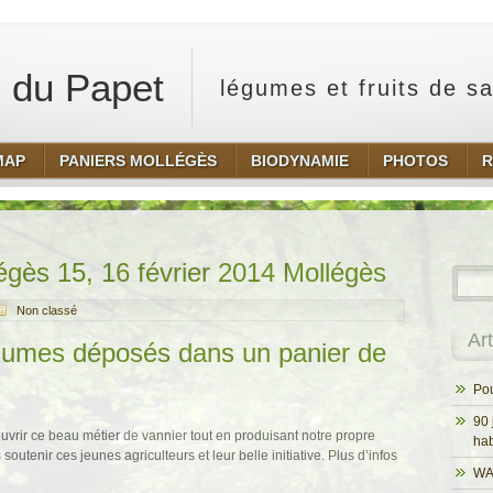
 du Papet
légumes et fruits de s
MAP
PANIERS MOLLÉGÈS
BIODYNAMIE
PHOTOS
R
égès 15, 16 février 2014 Mollégès
Non classé
Ar
gumes déposés dans un panier de
Pou
90 
vrir ce beau métier de vannier tout en produisant notre propre
hab
tenir ces jeunes agriculteurs et leur belle initiative. Plus d’infos
WA