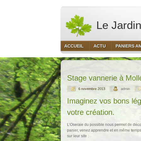
Le Jardin
ACCUEIL
ACTU
PANIERS A
Stage vannerie à Moll
6 novembre 2013
admin
Imaginez vos bons lé
votre création.
L’Oseraie du possible nous permet de décou
panier, venez apprendre et en même temps sou
sur leur site :