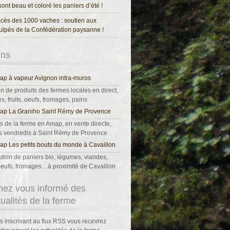
 sont beau et coloré les paniers d’été !
cès des 1000 vaches : soutien aux
ulpés de la Confédération paysanne !
ens
p à vapeur Avignon intra-muros
on de produits des fermes locales en direct,
, fruits, oeufs, fromages, pains
ap La Graniho Saint Rémy de Provence
s de la ferme en Amap, en vente directe,
es vendredis à Saint Rémy de Provence
p Les petits bouts du monde à Cavaillon
ution de paniers bio, légumes, viandes,
, oeufs, fromages…à proximité de Cavaillon
nez vous informé des
tualités de la ferme
s inscrivant au flux RSS vous recevrez