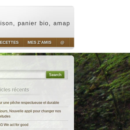
aison, panier bio, amap
ECETTES
MES Z’AMIS
@
Search
ticles récents
r une pêche respectueuse et durable
jours, Nouvelle appli pour changer nos
itudes
G We act for good