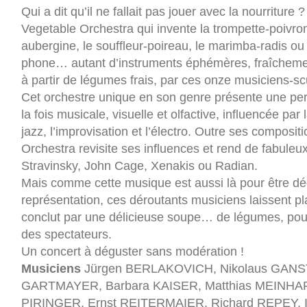
Qui a dit qu’il ne fallait pas jouer avec la nourriture
Vegetable Orchestra qui invente la trompette-poivron
aubergine, le souffleur-poireau, le marimba-radis o
phone… autant d’instruments éphémères, fraîchemen
à partir de légumes frais, par ces onze musiciens-sc
Cet orchestre unique en son genre présente une pe
la fois musicale, visuelle et olfactive, influencée par
jazz, l’improvisation et l’électro. Outre ses composit
Orchestra revisite ses influences et rend de fabul
Stravinsky, John Cage, Xenakis ou Radian.
Mais comme cette musique est aussi là pour être dégu
représentation, ces déroutants musiciens laissent pl
conclut par une délicieuse soupe… de légumes, pour 
des spectateurs.
Un concert à déguster sans modération !
Musiciens
Jürgen BERLAKOVICH, Nikolaus GANS
GARTMAYER, Barbara KAISER, Matthias MEINHA
PIRINGER, Ernst REITERMAIER, Richard REPEY, I