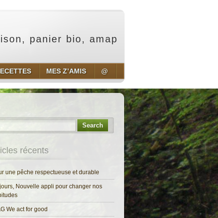
aison, panier bio, amap
ECETTES
MES Z’AMIS
@
Search
ticles récents
r une pêche respectueuse et durable
jours, Nouvelle appli pour changer nos
itudes
G We act for good