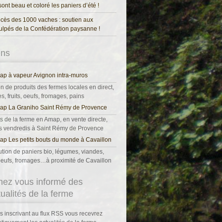
 sont beau et coloré les paniers d’été !
cès des 1000 vaches : soutien aux
ulpés de la Confédération paysanne !
ens
p à vapeur Avignon intra-muros
on de produits des fermes locales en direct,
, fruits, oeufs, fromages, pains
ap La Graniho Saint Rémy de Provence
s de la ferme en Amap, en vente directe,
es vendredis à Saint Rémy de Provence
p Les petits bouts du monde à Cavaillon
ution de paniers bio, légumes, viandes,
, oeufs, fromages…à proximité de Cavaillon
nez vous informé des
tualités de la ferme
s inscrivant au flux RSS vous recevrez