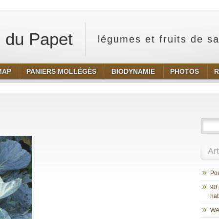
 du Papet
légumes et fruits de s
MAP
PANIERS MOLLÉGÈS
BIODYNAMIE
PHOTOS
R
Ar
Pou
90 
hab
WA