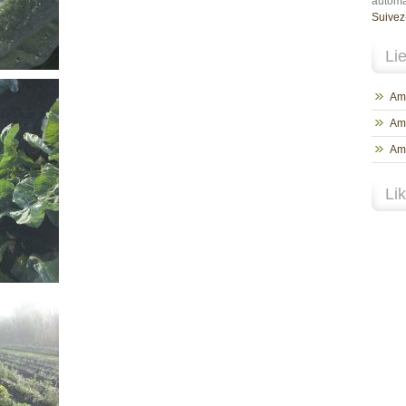
automa
Suivez
Li
Ama
Am
Ama
Li