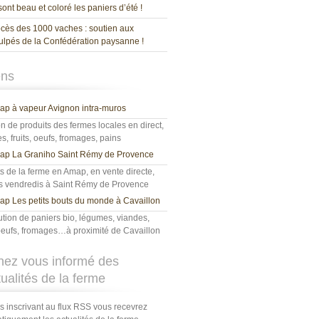
 sont beau et coloré les paniers d’été !
cès des 1000 vaches : soutien aux
ulpés de la Confédération paysanne !
ens
p à vapeur Avignon intra-muros
on de produits des fermes locales en direct,
, fruits, oeufs, fromages, pains
ap La Graniho Saint Rémy de Provence
s de la ferme en Amap, en vente directe,
es vendredis à Saint Rémy de Provence
p Les petits bouts du monde à Cavaillon
ution de paniers bio, légumes, viandes,
, oeufs, fromages…à proximité de Cavaillon
nez vous informé des
tualités de la ferme
s inscrivant au flux RSS vous recevrez