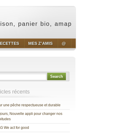
aison, panier bio, amap
ECETTES
MES Z’AMIS
@
Search
ticles récents
r une pêche respectueuse et durable
jours, Nouvelle appli pour changer nos
itudes
G We act for good