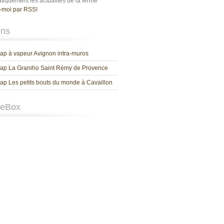
tiquement les actualités de la ferme
-moi par RSS!
ens
p à vapeur Avignon intra-muros
ap La Graniho Saint Rémy de Provence
p Les petits bouts du monde à Cavaillon
keBox