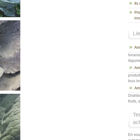
Ils
Pro
inc
Li
Ama
livrais
légumes
Am
produit
tous l
Ama
Distrib
fruits
Te
ac
En vou