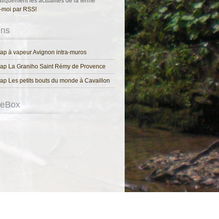
tiquement les actualités de la ferme
-moi par RSS!
ens
p à vapeur Avignon intra-muros
ap La Graniho Saint Rémy de Provence
p Les petits bouts du monde à Cavaillon
keBox