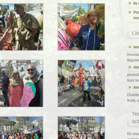
Ils
Pro
inc
Li
Ama
livrais
légumes
Am
produit
tous l
Ama
Distrib
fruits
Te
ac
En vou