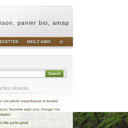
aison, panier bio, amap
ECETTES
MES Z’AMIS
@
Search
ticles récents
r une pêche respectueuse et durable
jours, Nouvelle appli pour changer nos
itudes
G We act for good