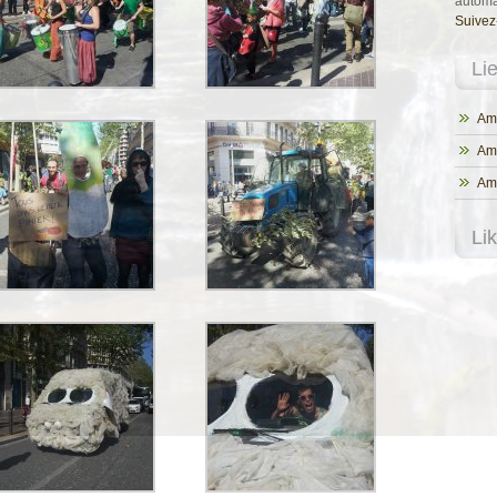
automa
Suivez
Li
Ama
Am
Ama
Li