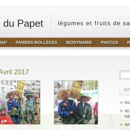
 du Papet
légumes et fruits de s
MAP
PANIERS MOLLÉGÈS
BIODYNAMIE
PHOTOS
R
Avril 2017
Ar
Pou
90 
hab
WA