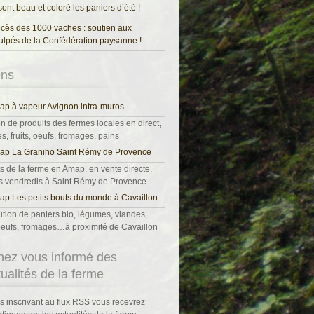
 sont beau et coloré les paniers d’été !
cès des 1000 vaches : soutien aux
ulpés de la Confédération paysanne !
ens
p à vapeur Avignon intra-muros
on de produits des fermes locales en direct,
, fruits, oeufs, fromages, pains
ap La Graniho Saint Rémy de Provence
s de la ferme en Amap, en vente directe,
es vendredis à Saint Rémy de Provence
p Les petits bouts du monde à Cavaillon
ution de paniers bio, légumes, viandes,
, oeufs, fromages…à proximité de Cavaillon
nez vous informé des
tualités de la ferme
s inscrivant au flux RSS vous recevrez