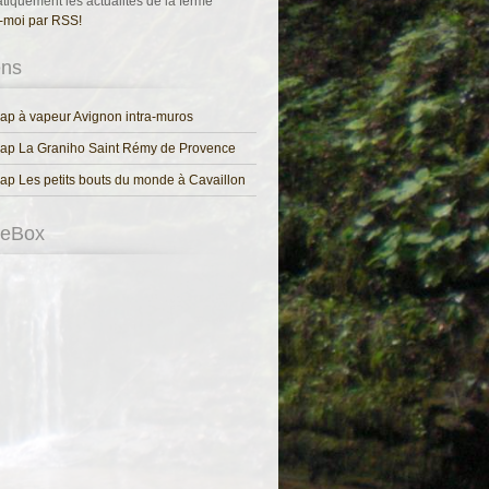
tiquement les actualités de la ferme
-moi par RSS!
ens
p à vapeur Avignon intra-muros
ap La Graniho Saint Rémy de Provence
p Les petits bouts du monde à Cavaillon
keBox