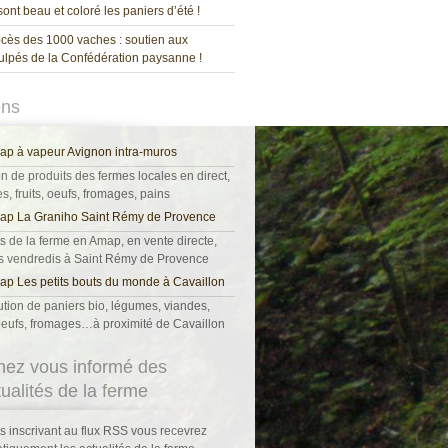
 sont beau et coloré les paniers d’été !
cès des 1000 vaches : soutien aux
ulpés de la Confédération paysanne !
ens
p à vapeur Avignon intra-muros
on de produits des fermes locales en direct,
, fruits, oeufs, fromages, pains
ap La Graniho Saint Rémy de Provence
s de la ferme en Amap, en vente directe,
es vendredis à Saint Rémy de Provence
p Les petits bouts du monde à Cavaillon
ution de paniers bio, légumes, viandes,
, oeufs, fromages…à proximité de Cavaillon
nez vous informé des
tualités de la ferme
s inscrivant au flux RSS vous recevrez