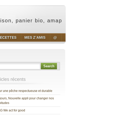
aison, panier bio, amap
ECETTES
MES Z’AMIS
@
Search
ticles récents
r une pêche respectueuse et durable
jours, Nouvelle appli pour changer nos
itudes
G We act for good