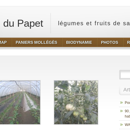
 du Papet
légumes et fruits de s
MAP
PANIERS MOLLÉGÈS
BIODYNAMIE
PHOTOS
R
Ar
Pou
90 
hab
WA