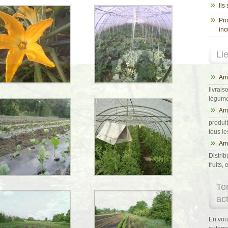
Ils
Pro
inc
Li
Ama
livrais
légumes
Am
produit
tous l
Ama
Distrib
fruits
Te
ac
En vou