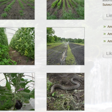
automa
Suivez
Li
Ama
Am
Ama
Li