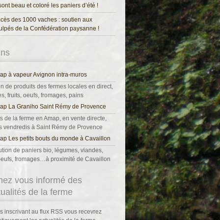
 sont beau et coloré les paniers d’été !
cès des 1000 vaches : soutien aux
ulpés de la Confédération paysanne !
ens
p à vapeur Avignon intra-muros
on de produits des fermes locales en direct,
, fruits, oeufs, fromages, pains
ap La Graniho Saint Rémy de Provence
s de la ferme en Amap, en vente directe,
es vendredis à Saint Rémy de Provence
p Les petits bouts du monde à Cavaillon
ution de paniers bio, légumes, viandes,
, oeufs, fromages…à proximité de Cavaillon
nez vous informé des
tualités de la ferme
s inscrivant au flux RSS vous recevrez