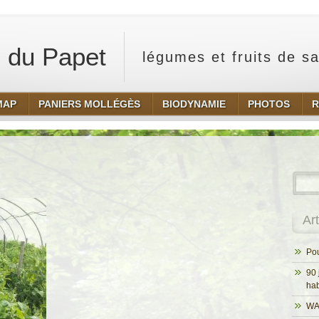
 du Papet
légumes et fruits de s
MAP
PANIERS MOLLÉGÈS
BIODYNAMIE
PHOTOS
R
Ar
Pou
90 
hab
WA