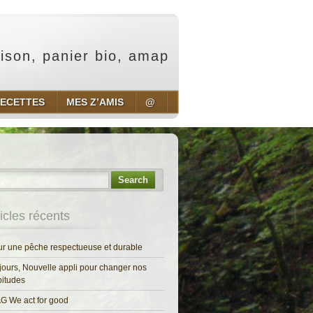
aison, panier bio, amap
ECETTES
MES Z’AMIS
@
Search
ticles récents
r une pêche respectueuse et durable
jours, Nouvelle appli pour changer nos
itudes
G We act for good