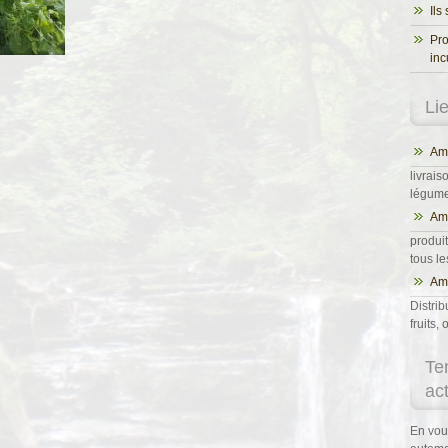
Ils
Pro
inc
Li
Ama
livrais
légumes
Am
produit
tous l
Ama
Distrib
fruits
Te
ac
En vou