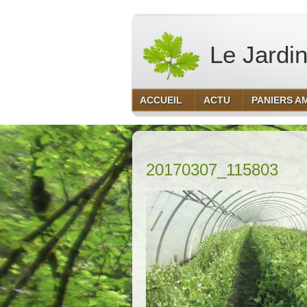
Le Jardin
ACCUEIL
ACTU
PANIERS A
20170307_115803