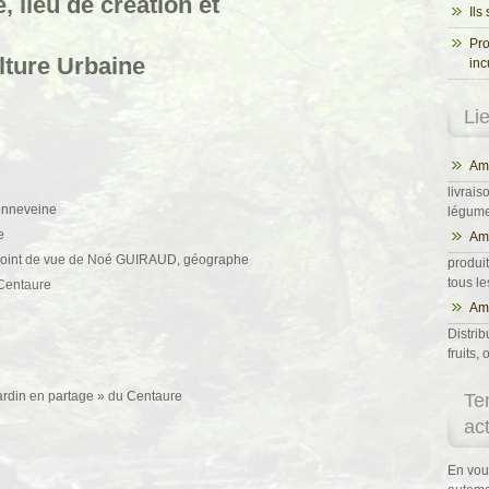
 lieu de création et
Ils
Pro
ulture Urbaine
inc
Li
Ama
livrais
onneveine
légumes
e
Am
point de vue de Noé GUIRAUD, géographe
produit
tous l
 Centaure
Ama
Distrib
fruits
Jardin en partage » du Centaure
Te
ac
En vou