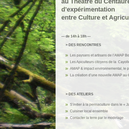
au Théâtre du Centaure,
d’expérimentation
entre Culture et Agric
— de 14h à 18h —
> DES RENCONTRES
Les paysans et artisans de l’AMAP B
Les Apiculteurs citoyens de la Cayoll
AMAP & impact environnemental, le 
La création d’une nouvelle AMAP au
> DES ATELIERS
S’initier à la permaculture dans le « 
Cuisiner local ensemble
Contacter la terre par le modelage…