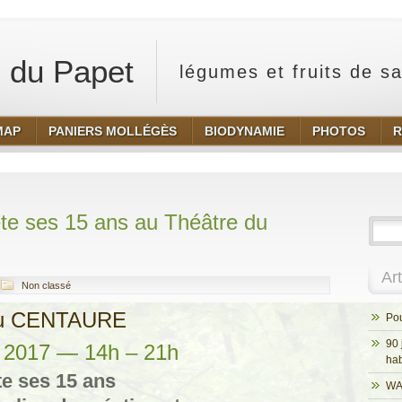
 du Papet
légumes et fruits de s
MAP
PANIERS MOLLÉGÈS
BIODYNAMIE
PHOTOS
R
te ses 15 ans au Théâtre du
Ar
Non classé
u CENTAURE
Pou
90 
 2017 — 14h – 21h
hab
te ses 15 ans
WA