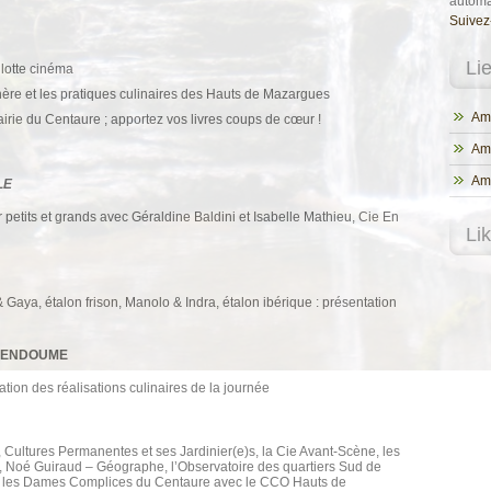
automa
Suivez
Li
ulotte cinéma
chère et les pratiques culinaires des Hauts de Mazargues
Ama
rairie du Centaure ; apportez vos livres coups de cœur !
Am
Ama
LE
petits et grands avec Géraldine Baldini et Isabelle Mathieu, Cie En
Li
aya, étalon frison, Manolo & Indra, étalon ibérique : présentation
D’ENDOUME
tion des réalisations culinaires de la journée
ultures Permanentes et ses Jardinier(e)s, la Cie Avant-Scène, les
t, Noé Guiraud – Géographe, l’Observatoire des quartiers Sud de
l, les Dames Complices du Centaure avec le CCO Hauts de