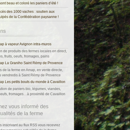
 sont beau et coloré les paniers d’été !
cès des 1000 vaches : soutien aux
ulpés de la Confédération paysanne !
ens
p à vapeur Avignon intra-muros
on de produits des fermes locales en direct,
, fruits, oeufs, fromages, pains
ap La Graniho Saint Rémy de Provence
s de la ferme en Amap, en vente directe,
es vendredis à Saint Rémy de Provence
p Les petits bouts du monde à Cavaillon
ution de paniers bio, légumes, viandes,
, oeufs, fromages…à proximité de Cavaillon
nez vous informé des
tualités de la ferme
s inscrivant au flux RSS vous recevrez