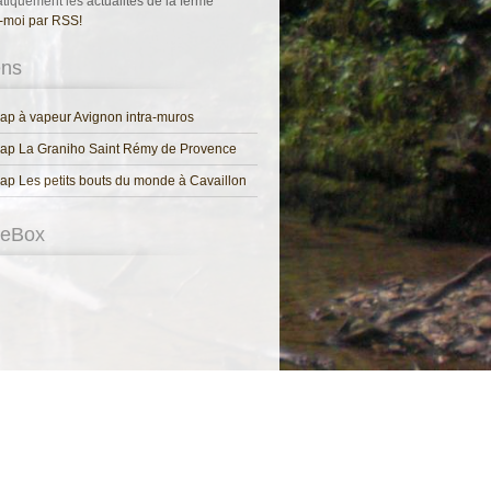
tiquement les actualités de la ferme
-moi par RSS!
ens
p à vapeur Avignon intra-muros
ap La Graniho Saint Rémy de Provence
p Les petits bouts du monde à Cavaillon
keBox