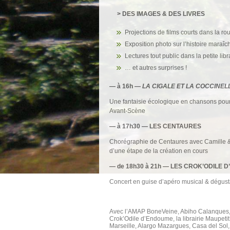
> DES IMAGES & DES LIVRES
Projections de films courts dans la ro
Exposition photo sur l’histoire maraî
Lectures tout public dans la petite lib
… et autres surprises !
— à 16h —
LA CIGALE ET LA COCCINEL
Une fantaisie écologique en chansons pour 
Avant-Scène
— à 17h30 —
LES CENTAURES
Chorégraphie de Centaures avec Camille & G
d’une étape de la création en cours
— de 18h30 à 21h —
LES CROK’ODILE 
Concert en guise d’apéro musical & dégusta
Avec l’AMAP BoneVeine, Abiho Calanques, C
Crok’Odile d’Endoume, la librairie Maupeti
Marseille, Alargo Mazargues, Casa del So