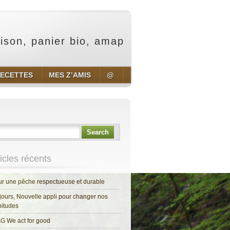
aison, panier bio, amap
ECETTES
MES Z’AMIS
@
Search
ticles récents
r une pêche respectueuse et durable
jours, Nouvelle appli pour changer nos
itudes
G We act for good